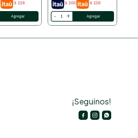
116
103
116
$
$
$
-
+
-
¡Seguinos!


