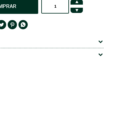

MPRAR



