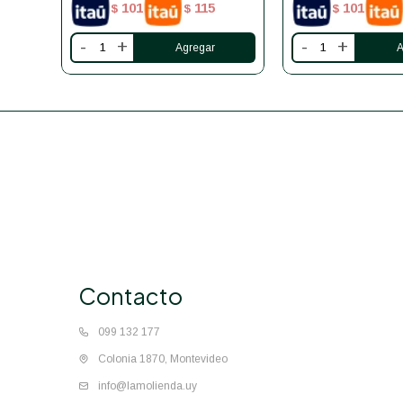
101
115
101
$
$
$
-
+
-
+
Contacto
099 132 177
Colonia 1870, Montevideo
info@lamolienda.uy