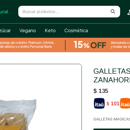
ural
zúcar
Vegano
Keto
Cosmética
GALLETAS MAGICAS
ZANAHORI
$
135
101
$
GALLETAS MAGICAS