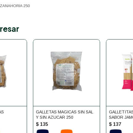
ZANAHORIA 250
resar
AS
GALLETAS MAGICAS SIN SAL
GALLETITA
Y SIN AZUCAR 250
SABOR JAM
100G
$
135
$
137