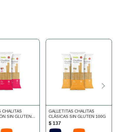
S CHALITAS
GALLETITAS CHALITAS
GALL
ÓN SIN GLUTEN
CLÁSICAS SIN GLUTEN 100G
SEMI
$
137
$
13