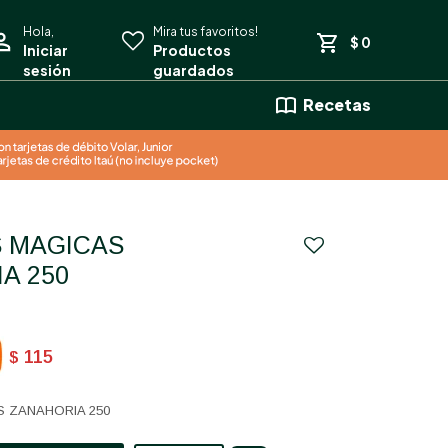
$
0
Recetas
A 250
115
$
 ZANAHORIA 250