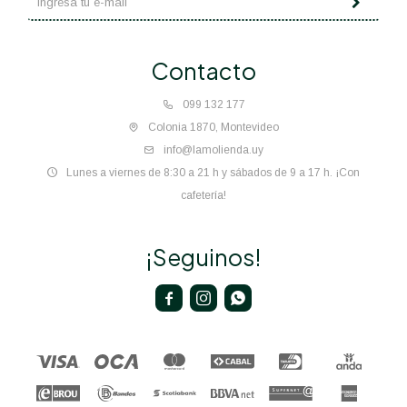
Contacto
099 132 177
Colonia 1870, Montevideo
info@lamolienda.uy
Lunes a viernes de 8:30 a 21 h y sábados de 9 a 17 h. ¡Con
cafetería!
¡Seguinos!


