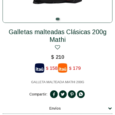
Galletas malteadas Clásicas 200g
Mathi
$
210
158
179
$
$
GALLETA MALTEADA MATHI 200G




Envíos