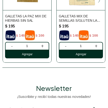
GALLETAS LA PAZ MIX DE
GALLETAS MIX DE
HIERBAS SIN SAL
SEMILLAS S/GLUTEN LA
PAZ
$
195
$
195
146
166
146
166
$
$
$
$
-
+
-
+
Newsletter
¡Suscribite y recibí todas nuestras novedades!