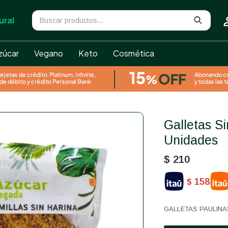
ural
zúcar
Vegano
Keto
Cosmética
Galletas Sin Azúcar Paulinas 2
Unidades
$
210
158
$
GALLETAS PAULINA