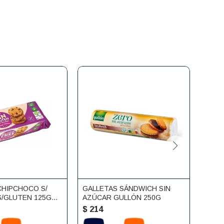
CHIPCHOCO S/
GALLETAS SÁNDWICH SIN
GALL
S/GLUTEN 125GR
AZÚCAR GULLÓN 250G
GLUT
$
214
$
21