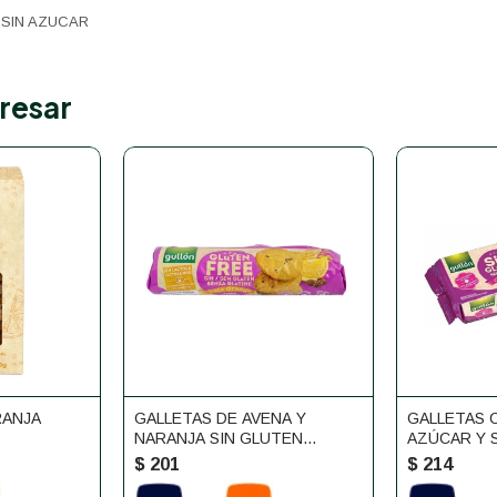
 SIN AZUCAR
resar
RANJA
GALLETAS DE AVENA Y
GALLETAS 
NARANJA SIN GLUTEN
AZÚCAR Y 
GULLÓN 180G
GULLON
$
201
$
214