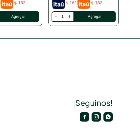
182
161
182
$
$
$
-
+
-
¡Seguinos!


