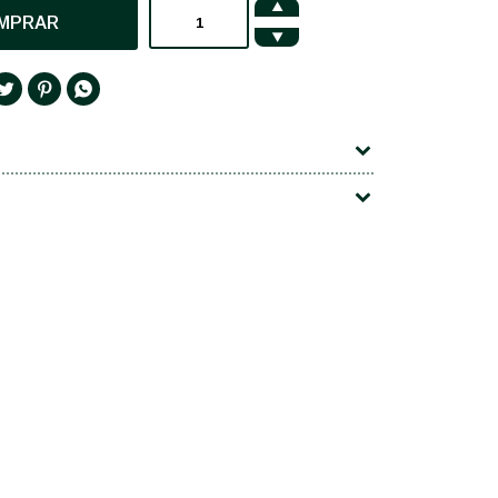

MPRAR



