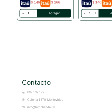
146
166
146
$
$
$
-
+
-
+
Contacto
099 132 177
Colonia 1870, Montevideo
info@lamolienda.uy