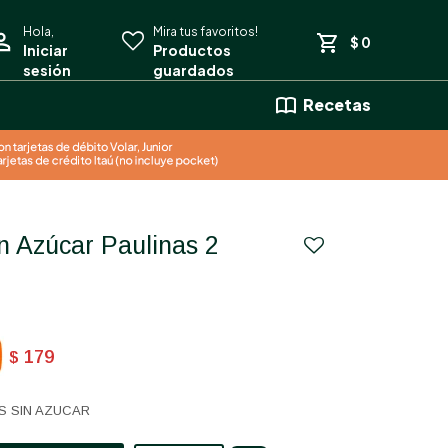
$
0
Recetas
179
$
S SIN AZUCAR