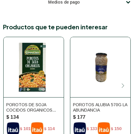
Medios de pago
Productos que te pueden interesar
POROTOS DE SOJA
POROTOS ALUBIA 570G LA
COCIDOS ORGANICOS
ABUNDANCIA
250G CAMPO CLARO
$
134
$
177
101
114
133
150
$
$
$
$