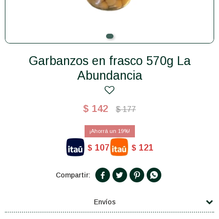
Garbanzos en frasco 570g La
Abundancia
$
142
$
177
19
107
121
$
$




Envíos