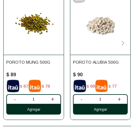
POROTO MUNG 500G
POROTO ALUBIA 500G
$
89
$
90
67
76
68
77
$
$
$
$
-
+
-
+