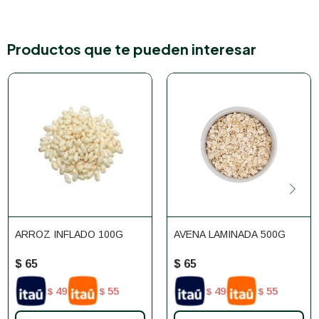
Productos que te pueden interesar
ARROZ INFLADO 100G
AVENA LAMINADA 500G
$
65
$
65
49
55
49
55
$
$
$
$