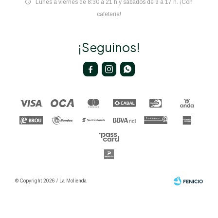
Lunes a viernes de 8:30 a 21 h y sábados de 9 a 17 h. ¡Con
cafetería!
¡Seguinos!



© Copyright 2026 / La Molienda