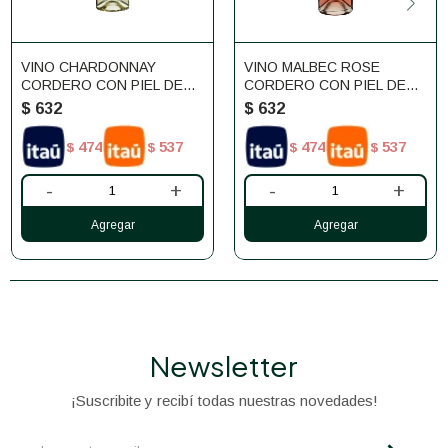
VINO CHARDONNAY
VINO MALBEC ROSE
CORDERO CON PIEL DE
CORDERO CON PIEL DE
LOBO 750ML MOSQUITA
LOBO 750ML MOSQUITA
$
632
$
632
MUERTA
MUERTA
474
537
474
537
$
$
$
$
-
+
-
+
Newsletter
¡Suscribite y recibí todas nuestras novedades!