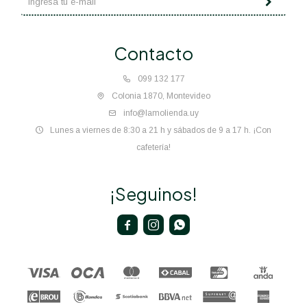
Contacto
099 132 177
Colonia 1870, Montevideo
info@lamolienda.uy
Lunes a viernes de 8:30 a 21 h y sábados de 9 a 17 h. ¡Con
cafetería!
¡Seguinos!


