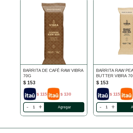
BARRITA DE CAFÉ RAW VIBRA
BARRITA RAW PE
70G
BUTTER VIBRA 7
$
153
$
153
115
130
115
$
$
$
-
+
-
+