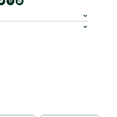


