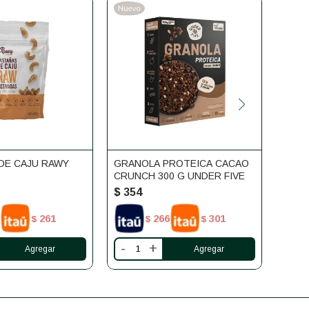
DE CAJU RAWY
GRANOLA PROTEICA CACAO
GRAN
CRUNCH 300 G UNDER FIVE
ALME
UNDE
$
354
$
35
261
266
301
$
$
$
-
+
-