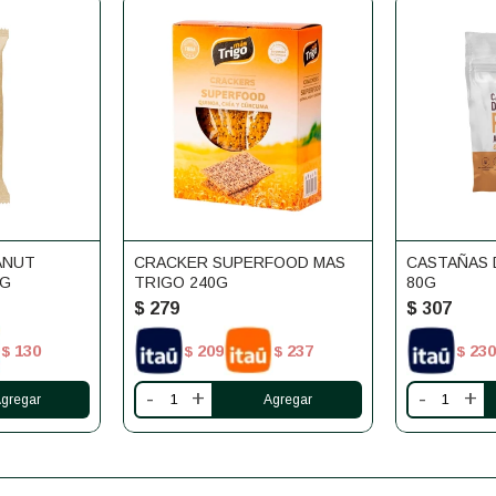
ANUT
CRACKER SUPERFOOD MAS
CASTAÑAS 
0G
TRIGO 240G
80G
$
279
$
307
130
209
237
230
$
$
$
$
-
+
-
+