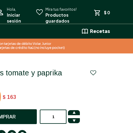
$
0
Recetas
ps tomate y paprika
163
$

MPRAR
