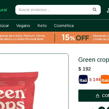
ural
zúcar
Vegano
Keto
Cosmética
Green cro
$
192
144
$
CO