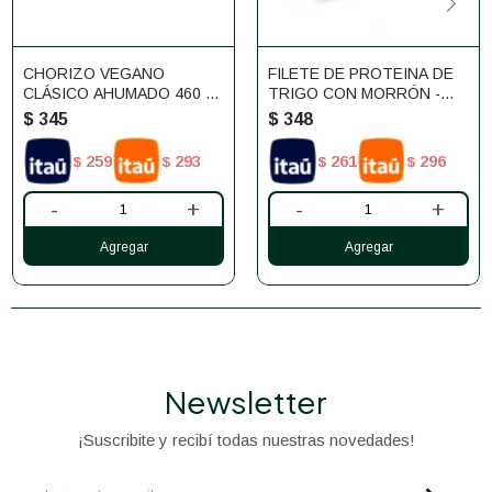
CHORIZO VEGANO
FILETE DE PROTEINA DE
CLÁSICO AHUMADO 460 G
TRIGO CON MORRÓN -
METAPATA
NATUREZAS
$
345
$
348
259
293
261
296
$
$
$
$
-
+
-
+
Newsletter
¡Suscribite y recibí todas nuestras novedades!