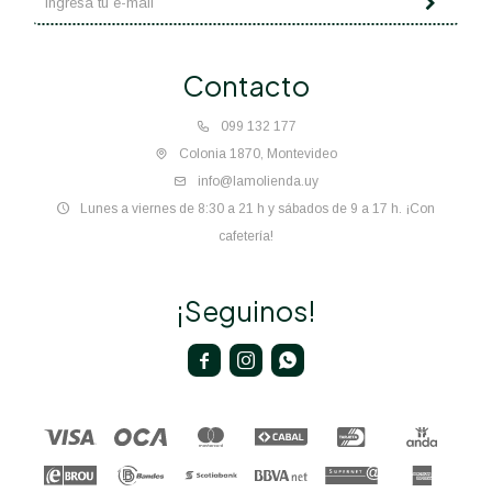
Contacto
099 132 177
Colonia 1870, Montevideo
info@lamolienda.uy
Lunes a viernes de 8:30 a 21 h y sábados de 9 a 17 h. ¡Con
cafetería!
¡Seguinos!


