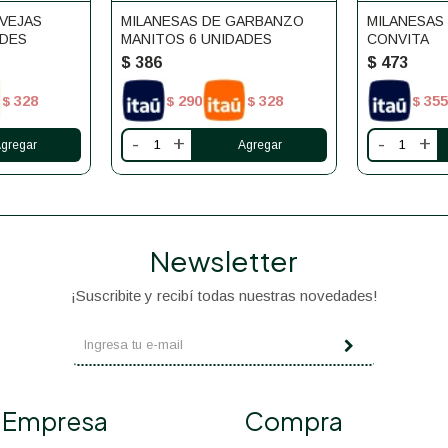
RVEJAS
MILANESAS DE GARBANZO
MILANESAS
ADES
MANITOS 6 UNIDADES
CONVITA
$
386
$
473
328
290
328
355
$
$
$
$
-
+
-
+
Newsletter
¡Suscribite y recibí todas nuestras novedades!
Empresa
Compra