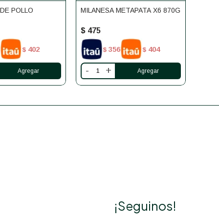
 DE POLLO
MILANESA METAPATA X6 870G
MILA
CONV
$
475
$
52
402
356
404
$
$
$
-
+
-
¡Seguinos!