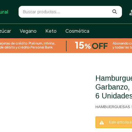
ural
zúcar
Vegano
Keto
Cosmética
Hamburguesas Surtidas de
Garbanzo, 
6 Unidade
HAMBUERGUESAS 
Este artículo 