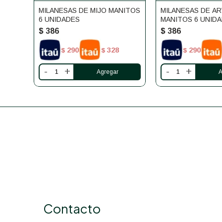
MILANESAS DE MIJO MANITOS
MILANESAS DE A
6 UNIDADES
MANITOS 6 UNID
$
386
$
386
290
328
290
$
$
$
-
+
-
+
Contacto