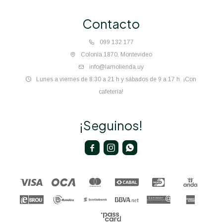
Contacto
099 132 177
Colonia 1870, Montevideo
info@lamolienda.uy
Lunes a viernes de 8:30 a 21 h y sábados de 9 a 17 h. ¡Con
cafetería!
¡Seguinos!


