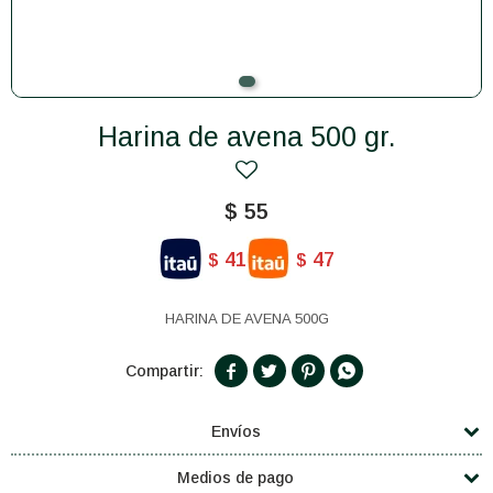
Harina de avena 500 gr.
$
55
41
47
$
$
HARINA DE AVENA 500G




Envíos
Medios de pago