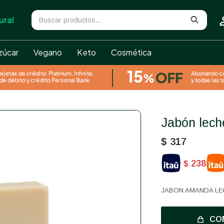
ural
zúcar
Vegano
Keto
Cosmética
Jabón lec
$
317
238
$
JABON AMANDA LE
CO