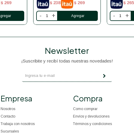
269
238
269
265
$
$
$
$
-
+
-
+
Newsletter
¡Suscribite y recibí todas nuestras novedades!
Empresa
Compra
Nosotros
Como comprar
Contacto
Envíos y devoluciones
Trabaja con nosotros
Términos y condiciones
Sucursales