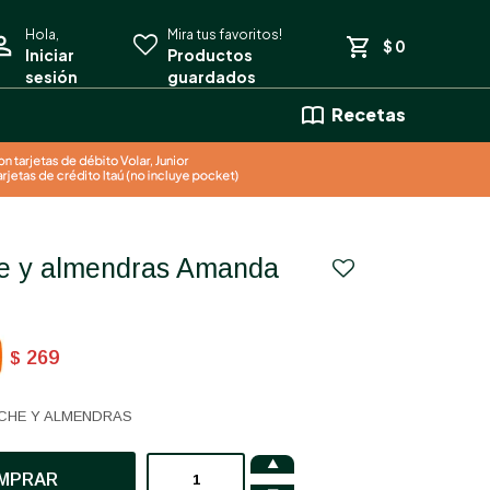
$
0
Recetas
he y almendras Amanda
269
$
CHE Y ALMENDRAS

MPRAR