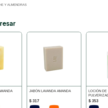
HE Y ALMENDRAS
resar
AMANDA
JABÓN LAVANDA AMANDA
LOCIÓN DE
PULVERIZA
SEÑOR
$
317
$
353