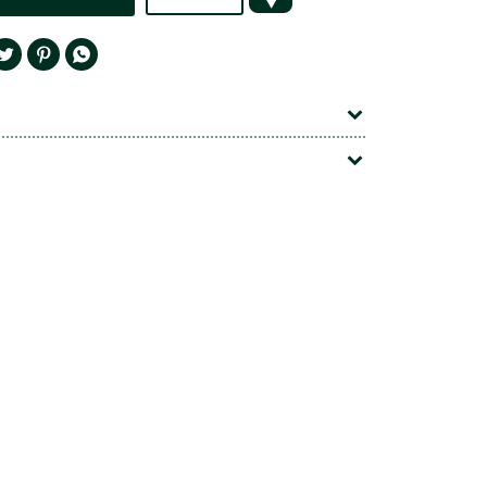



