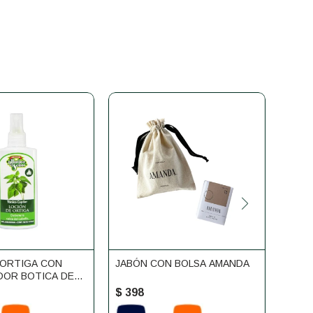
 ORTIGA CON
JABÓN CON BOLSA AMANDA
GEL 
DOR BOTICA DEL
Y LIM
$
398
$
41