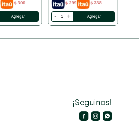
300
299
338
$
$
$
-
+
-
¡Seguinos!


