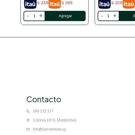
238
269
238
$
$
$
-
+
-
+
Contacto
099 132 177
Colonia 1870, Montevideo
info@lamolienda.uy