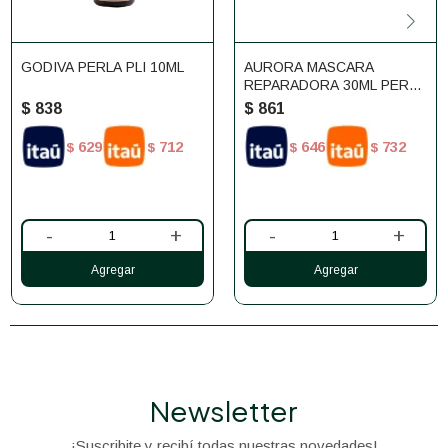
GODIVA PERLA PLI 10ML
AURORA MASCARA
REPARADORA 30ML PERLA
PLI
$
838
$
861
629
712
646
732
$
$
$
$
-
+
-
+
Newsletter
¡Suscribite y recibí todas nuestras novedades!