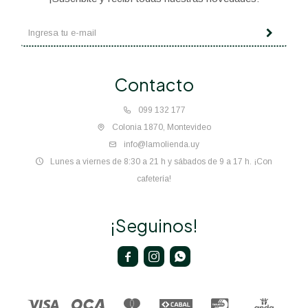
Contacto
099 132 177
Colonia 1870, Montevideo
info@lamolienda.uy
Lunes a viernes de 8:30 a 21 h y sábados de 9 a 17 h. ¡Con
cafetería!
¡Seguinos!


