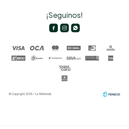
¡Seguinos!



© Copyright 2026 / La Molienda