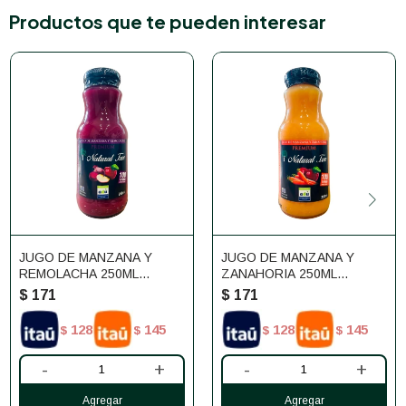
Productos que te pueden interesar
JUGO DE MANZANA Y
JUGO DE MANZANA Y
REMOLACHA 250ML
ZANAHORIA 250ML
NATURAL TREE
NATURAL TREE
$
171
$
171
128
145
128
145
$
$
$
$
-
+
-
+