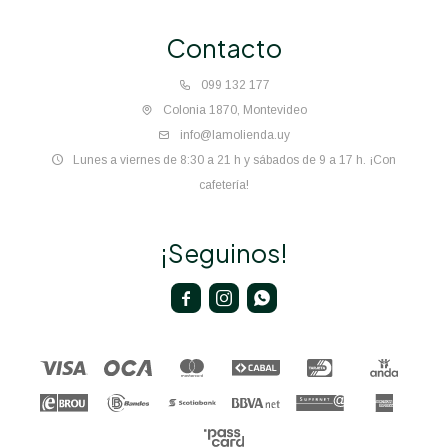
Contacto
099 132 177
Colonia 1870, Montevideo
info@lamolienda.uy
Lunes a viernes de 8:30 a 21 h y sábados de 9 a 17 h. ¡Con
cafetería!
¡Seguinos!


