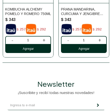
KOMBUCHA ALCHEMY
PRANA MANDARINA,
POMELO Y ROMERO 750ML
CURCUMA Y JENGIBRE
750ML
$
343
$
343
257
292
257
292
$
$
$
$
-
+
-
+
Newsletter
¡Suscribite y recibí todas nuestras novedades!