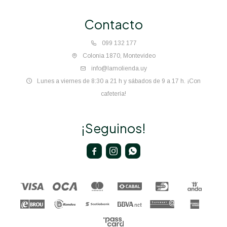
Contacto
099 132 177
Colonia 1870, Montevideo
info@lamolienda.uy
Lunes a viernes de 8:30 a 21 h y sábados de 9 a 17 h. ¡Con
cafetería!
¡Seguinos!


