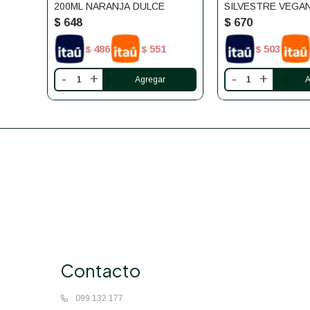
200ML NARANJA DULCE
SILVESTRE VEGAN
$
648
$
670
486
551
503
$
$
$
-
+
-
+
Contacto
099 132 177