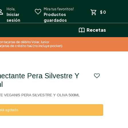
$
0
Recetas
l
 VEGANIS PERA SILVESTRE Y OLIVA 500ML
está agotado.