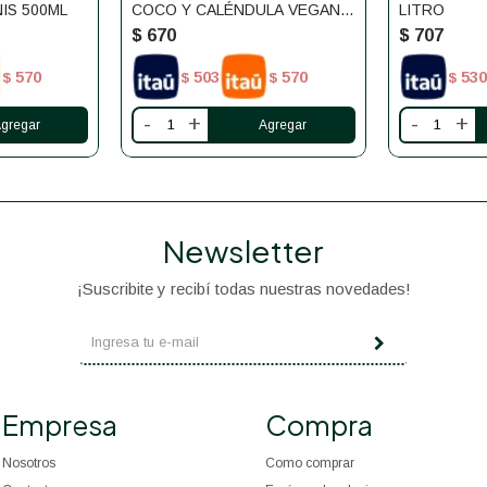
IS 500ML
COCO Y CALÉNDULA VEGANIS
LITRO
500ML
$
670
$
707
570
503
570
530
$
$
$
$
-
+
-
+
Newsletter
¡Suscribite y recibí todas nuestras novedades!
Empresa
Compra
Nosotros
Como comprar