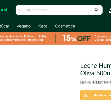
ural
zúcar
Vegano
Keto
Cosmética
Leche Humectante Pera Silvestre Y
Oliva 500m
LECHE HUMECTANTE
Este artículo 