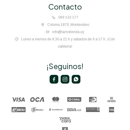
Contacto
099 132 177
Colonia 1870, Montevideo
info@lamolienda.uy
Lunes a viernes de 8:30 a 21 h y sábados de 9 a 17 h. ¡Con
cafetería!
¡Seguinos!


