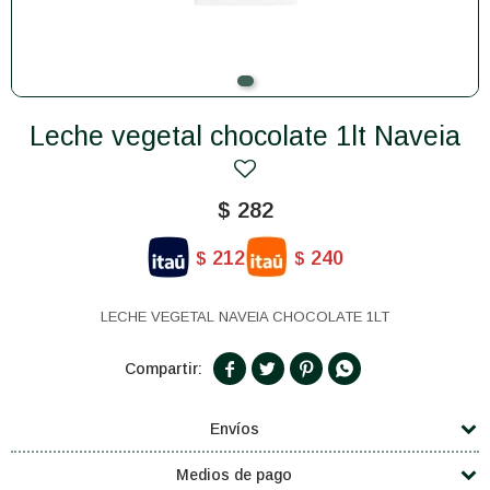
Leche vegetal chocolate 1lt Naveia
$
282
212
240
$
$
LECHE VEGETAL NAVEIA CHOCOLATE 1LT




Envíos
Medios de pago