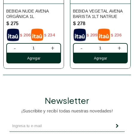
BEBIDA NUDE AVENA
BEBIDA VEGETAL AVENA
ORGÁNICA 1L
BARISTA 1LT NATRUE
$
275
$
278
206
234
209
236
$
$
$
$
-
+
-
+
Newsletter
¡Suscribite y recibí todas nuestras novedades!