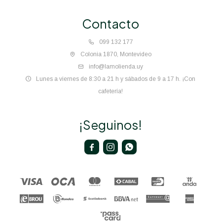
Contacto
099 132 177
Colonia 1870, Montevideo
info@lamolienda.uy
Lunes a viernes de 8:30 a 21 h y sábados de 9 a 17 h. ¡Con
cafetería!
¡Seguinos!


