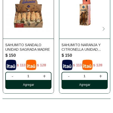
SAHUMITO SANDALO
SAHUMITO NARANJA Y
UNIDAD SAGRADA MADRE
CITRONELLA UNIDAD
SAGRADA MADRE
$
150
$
150
113
128
113
128
$
$
$
$
-
+
-
+