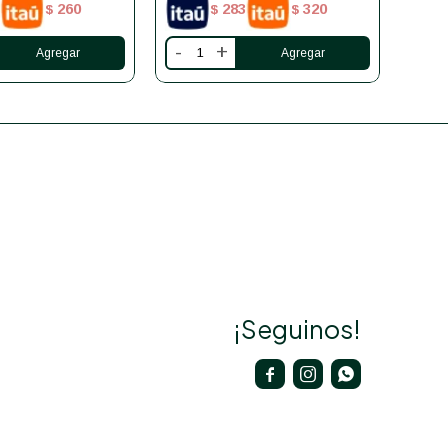
260
283
320
$
$
$
-
+
-
¡Seguinos!


