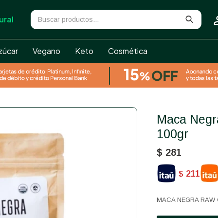
ural
zúcar
Vegano
Keto
Cosmética
Maca Negra Raw orgánica Prana
100gr
$
281
211
$
MACA NEGRA RAW