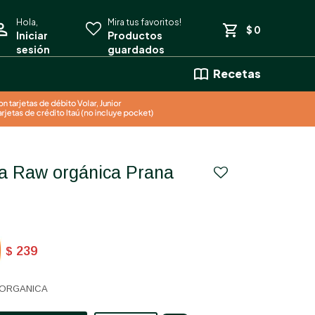
$
0
Recetas
239
$
 ORGANICA