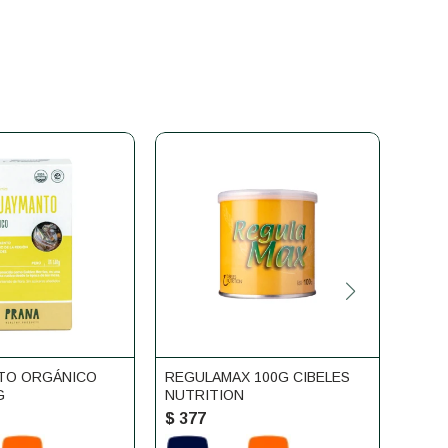
TO ORGÁNICO
REGULAMAX 100G CIBELES
MACA
G
NUTRITION
$
377
$
38