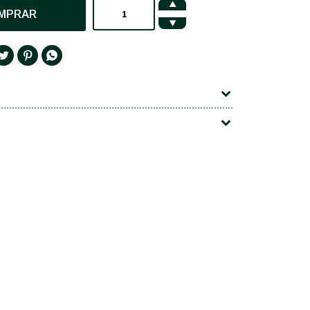

MPRAR



