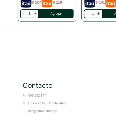
104
118
161
$
$
$
-
+
-
+
Contacto
099 132 177
Colonia 1870, Montevideo
info@lamolienda.uy