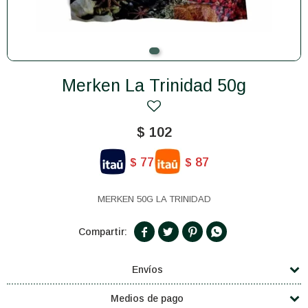
Merken La Trinidad 50g
$
102
77
87
$
$
MERKEN 50G LA TRINIDAD




Envíos
Medios de pago