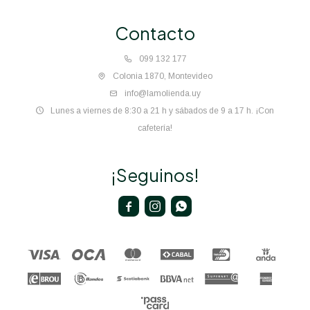
Contacto
099 132 177
Colonia 1870, Montevideo
info@lamolienda.uy
Lunes a viernes de 8:30 a 21 h y sábados de 9 a 17 h. ¡Con
cafetería!
¡Seguinos!


