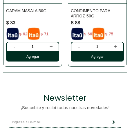
GARAM MASALA 50G
CONDIMENTO PARA
ARROZ 50G
$
83
$
88
62
71
66
75
$
$
$
$
-
+
-
+
Newsletter
¡Suscribite y recibí todas nuestras novedades!