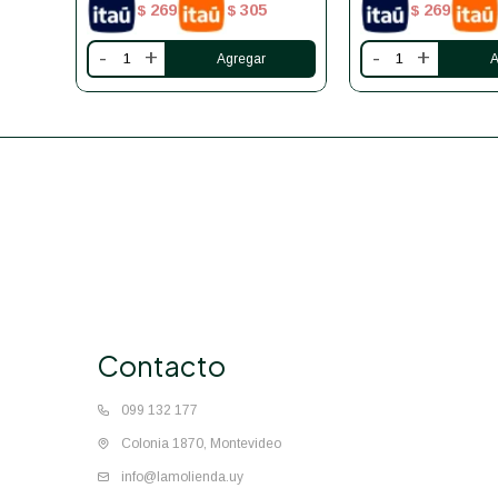
269
305
269
$
$
$
-
+
-
+
Contacto
099 132 177
Colonia 1870, Montevideo
info@lamolienda.uy