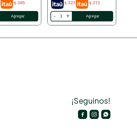
365
327
371
$
$
$
-
+
-
¡Seguinos!


