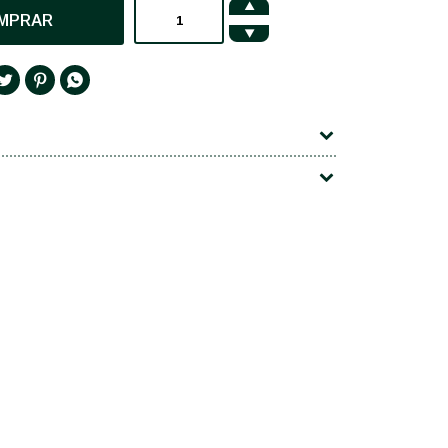

MPRAR



