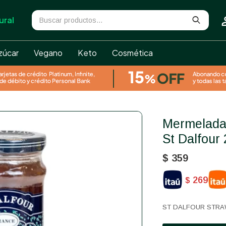
ural
zúcar
Vegano
Keto
Cosmética
Mermelada De Frutilla Y Ruibarbo
St Dalfour
$
359
269
$
ST DALFOUR STRA