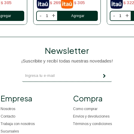
305
269
305
322
$
$
$
$
-
+
-
+
Newsletter
¡Suscribite y recibí todas nuestras novedades!
Empresa
Compra
Nosotros
Como comprar
Contacto
Envíos y devoluciones
Trabaja con nosotros
Términos y condiciones
Sucursales