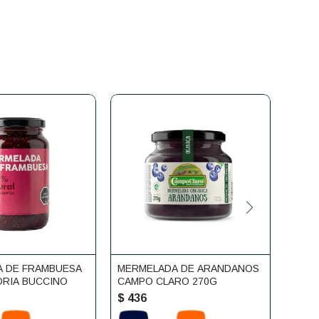
 DE FRAMBUESA
MERMELADA DE ARANDANOS
MERM
ORIA BUCCINO
CAMPO CLARO 270G
NARA
$
436
$
43