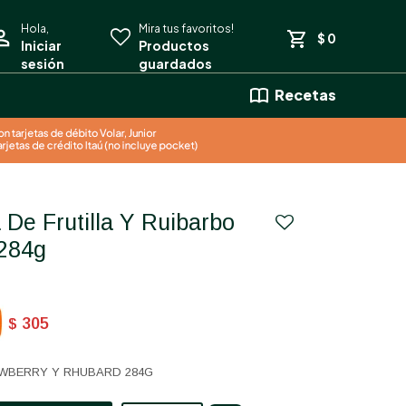
$
0
Recetas
 284g
305
$
WBERRY Y RHUBARD 284G