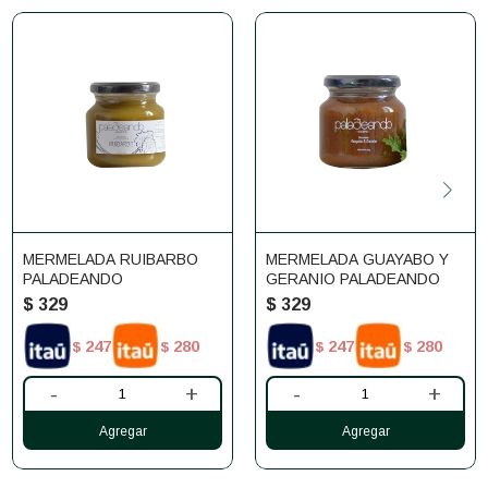
MERMELADA RUIBARBO
MERMELADA GUAYABO Y
PALADEANDO
GERANIO PALADEANDO
$
329
$
329
247
280
247
280
$
$
$
$
-
+
-
+