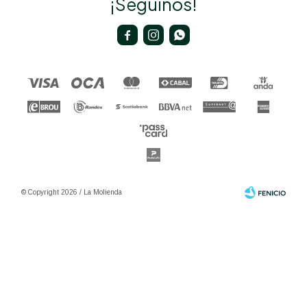
¡Seguinos!



© Copyright 2026 / La Molienda
Fenicio