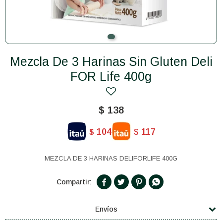
Mezcla De 3 Harinas Sin Gluten Deli
FOR Life 400g
$
138
104
117
$
$
MEZCLA DE 3 HARINAS DELIFORLIFE 400G




Envíos