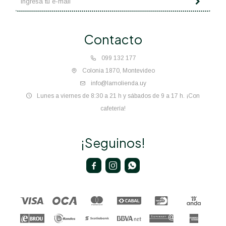
Contacto
099 132 177
Colonia 1870, Montevideo
info@lamolienda.uy
Lunes a viernes de 8:30 a 21 h y sábados de 9 a 17 h. ¡Con
cafetería!
¡Seguinos!


