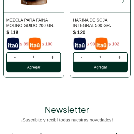
MEZCLA PARA FAINÁ
HARINA DE SOJA
MOLINO GUIDO 200 GR.
INTEGRAL 500 GR.
$
118
$
120
89
100
90
102
$
$
$
$
-
+
-
+
Newsletter
¡Suscribite y recibí todas nuestras novedades!