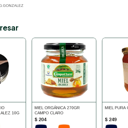
 G.GONZALEZ
resar
RIO
MIEL ORGÁNICA 270GR
MIEL PURA 
ALEZ 10G
CAMPO CLARO
$
204
$
249