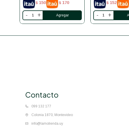
150
170
152
$
$
$
-
+
-
+
Contacto
099 132 177
Colonia 1870, Montevideo
info@lamolienda.uy