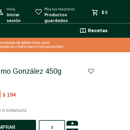
$
0
Recetas
lermo González 450g
194
$
IO G.GONZALEZ

MPRAR