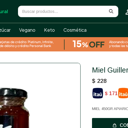
ural
zúcar
Vegano
Keto
Cosmética
Miel Guil
$
228
171
$
MIEL 450GR APIAR
CO