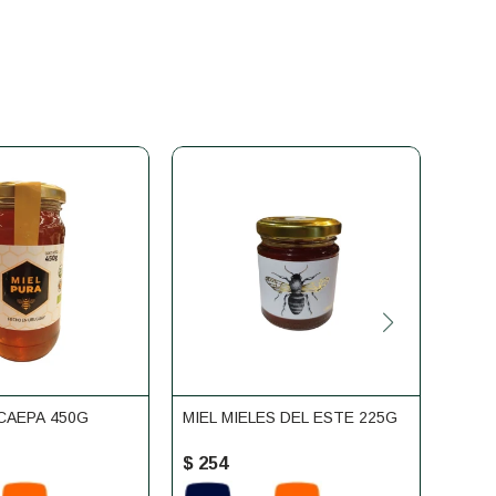
CAEPA 450G
MIEL MIELES DEL ESTE 225G
MIEL
DOÑA
$
254
$
25