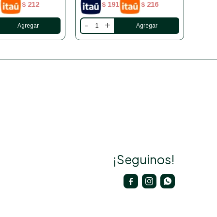
212
191
216
$
$
$
-
+
-
¡Seguinos!


