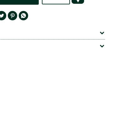



