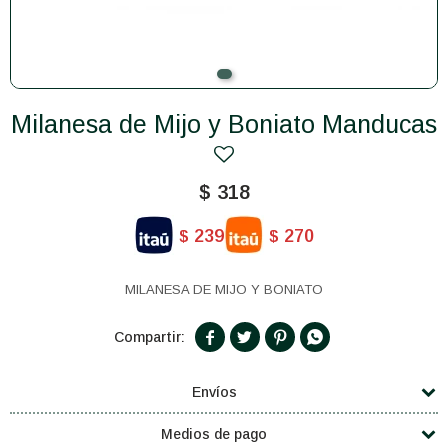
Milanesa de Mijo y Boniato Manducas
$
318
239
270
$
$
MILANESA DE MIJO Y BONIATO




Envíos
Medios de pago