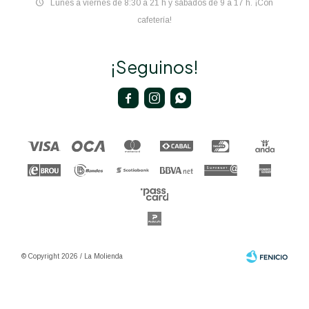
Lunes a viernes de 8:30 a 21 h y sábados de 9 a 17 h. ¡Con
cafetería!
¡Seguinos!



© Copyright 2026 / La Molienda