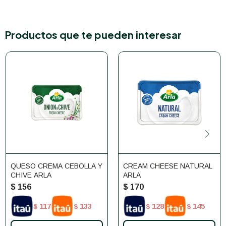
Productos que te pueden interesar
QUESO CREMA CEBOLLA Y
CREAM CHEESE NATURAL
CHIVE ARLA
ARLA
$
156
$
170
117
133
128
145
$
$
$
$