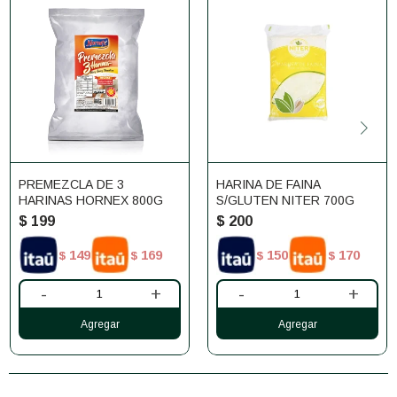
PREMEZCLA DE 3
HARINA DE FAINA
HARINAS HORNEX 800G
S/GLUTEN NITER 700G
$
199
$
200
149
169
150
170
$
$
$
$
-
+
-
+