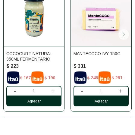
COCOGURT NATURAL
MANTECOCO IVY 150G
350ML FERMENTARIO
$
223
$
331
167
190
248
281
$
$
$
$
-
+
-
+