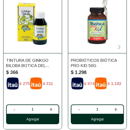
TINTURA DE GINKGO
PROBIÓTICOS BIÓTICA
BILOBA BOTICA DEL
PRO KID 50G
SEÑOR 100 ML
$
366
$
1.298
275
311
974
1.103
$
$
$
$
-
+
-
+