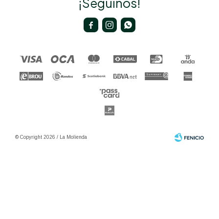
¡Seguinos!



© Copyright 2026 / La Molienda
Fenicio