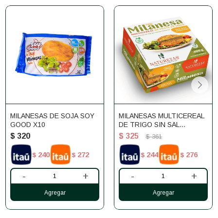
MILANESAS DE SOJA SOY
MILANESAS MULTICEREAL
GOOD X10
DE TRIGO SIN SAL
NATUREZAS 400G
$
320
$
325
$
361
240
272
244
276
$
$
$
$
-
+
-
+