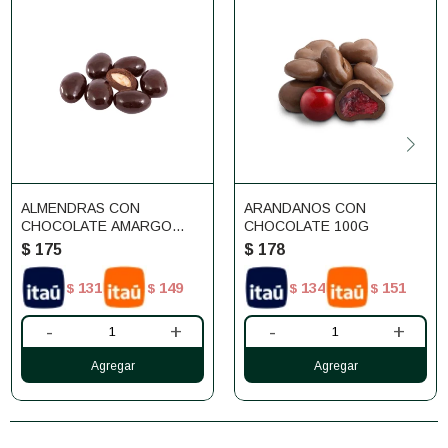
ALMENDRAS CON
ARANDANOS CON
CHOCOLATE AMARGO
CHOCOLATE 100G
100G
$
175
$
178
131
149
134
151
$
$
$
$
-
+
-
+