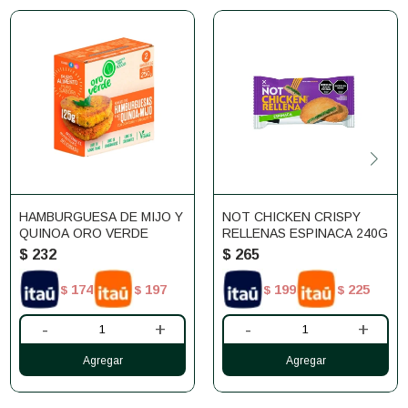
HAMBURGUESA DE MIJO Y
NOT CHICKEN CRISPY
QUINOA ORO VERDE
RELLENAS ESPINACA 240G
$
232
$
265
174
197
199
225
$
$
$
$
-
+
-
+