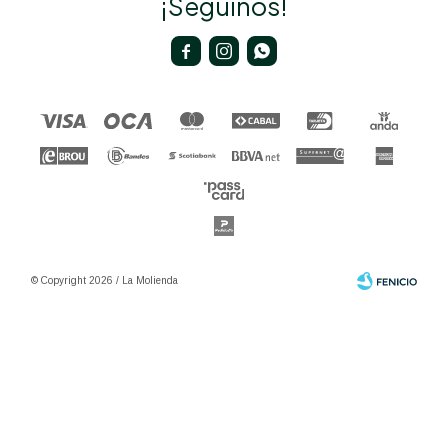
¡Seguinos!



© Copyright 2026 / La Molienda
Fenicio