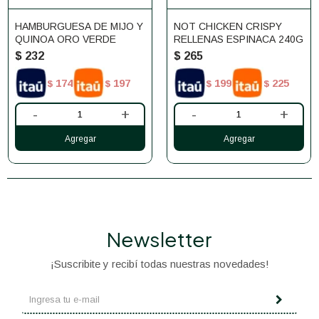
HAMBURGUESA DE MIJO Y
NOT CHICKEN CRISPY
QUINOA ORO VERDE
RELLENAS ESPINACA 240G
$
232
$
265
174
197
199
225
$
$
$
$
-
+
-
+
Newsletter
¡Suscribite y recibí todas nuestras novedades!