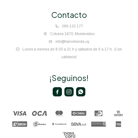
Contacto
099 132 177
Colonia 1870, Montevideo
info@lamolienda.uy
Lunes a viernes de 8:30 a 21 h y sábados de 9 a 17 h. ¡Con
cafetería!
¡Seguinos!


