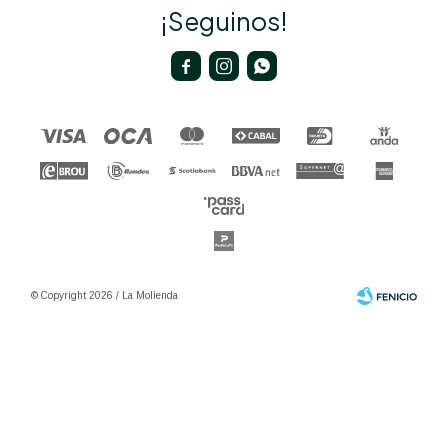
¡Seguinos!



© Copyright 2026 / La Molienda
Fenicio