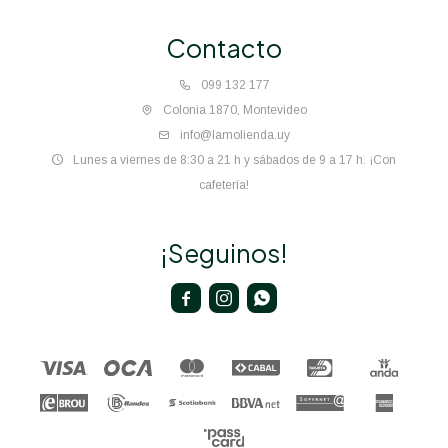
Contacto
099 132 177
Colonia 1870, Montevideo
info@lamolienda.uy
Lunes a viernes de 8:30 a 21 h y sábados de 9 a 17 h. ¡Con
cafetería!
¡Seguinos!


