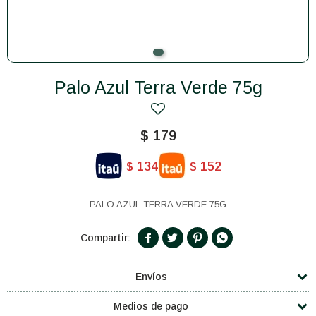
Palo Azul Terra Verde 75g
$
179
134
152
$
$
PALO AZUL TERRA VERDE 75G




Envíos
Medios de pago