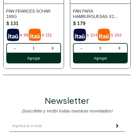
PAN FRANCES SCHAR
PAN PARA
100G
HAMBURGUESAS X2
SCHAR 130G
$
131
$
179
98
111
134
152
$
$
$
$
-
+
-
+
Newsletter
¡Suscribite y recibí todas nuestras novedades!