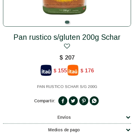
Pan rustico s/gluten 200g Schar
$
207
155
176
$
$
PAN RUSTICO SCHAR S/G 200G




Envíos
Medios de pago