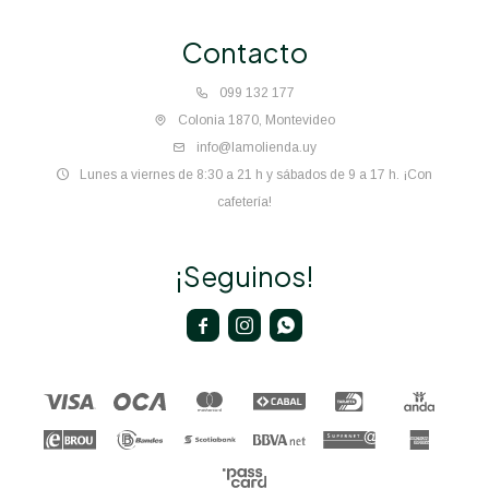
Contacto
099 132 177
Colonia 1870, Montevideo
info@lamolienda.uy
Lunes a viernes de 8:30 a 21 h y sábados de 9 a 17 h. ¡Con
cafetería!
¡Seguinos!


