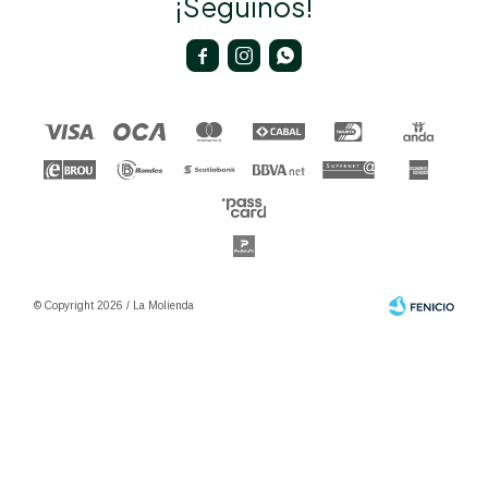
¡Seguinos!



© Copyright 2026 / La Molienda
Fenicio