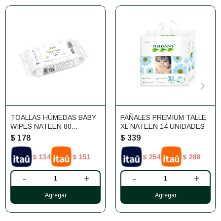
TOALLAS HÚMEDAS BABY
PAÑALES PREMIUM TALLE
WIPES NATEEN 80
XL NATEEN 14 UNIDADES
UNIDADES
$
178
$
339
134
151
254
288
$
$
$
$
-
+
-
+