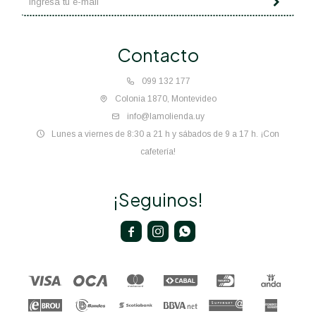
Contacto
099 132 177
Colonia 1870, Montevideo
info@lamolienda.uy
Lunes a viernes de 8:30 a 21 h y sábados de 9 a 17 h. ¡Con
cafetería!
¡Seguinos!


