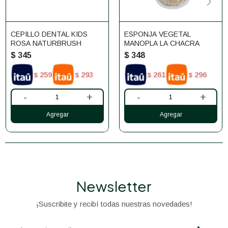
CEPILLO DENTAL KIDS
ESPONJA VEGETAL
ROSA NATURBRUSH
MANOPLA LA CHACRA
$
345
$
348
259
293
261
296
$
$
$
$
-
+
-
+
Newsletter
¡Suscribite y recibí todas nuestras novedades!