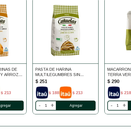
RINAS DE
PASTA DE HARINA
MACARRONI
 Y ARROZ
MULTILEGUMBRES SIN
TERRA VER
UELAS
GLUTEN CAÑUELAS
$
251
$
290
213
188
213
218
$
$
$
$
-
+
-
+