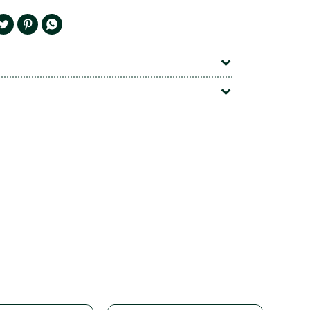


