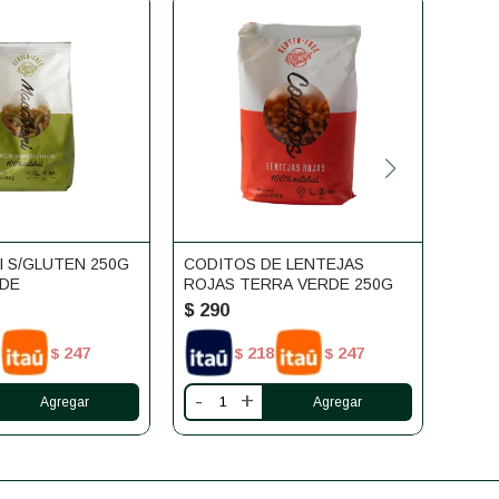
 S/GLUTEN 250G
CODITOS DE LENTEJAS
PAST
DE
ROJAS TERRA VERDE 250G
CON 
SIN 
$
290
$
30
247
218
247
$
$
$
-
+
-