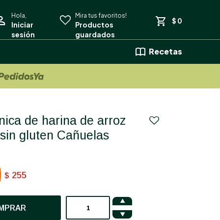
$
0
Recetas
 sin gluten Cañuelas
255
$

MPRAR
