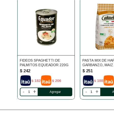
FIDEOS SPAGHETTI DE
PASTA MIX DE HA
PALMITOS EQUEADOR 220G
GARBANZO, MAIZ
SIN GLUTEN CAÑ
$
242
$
251
182
206
188
$
$
$
-
+
-
+