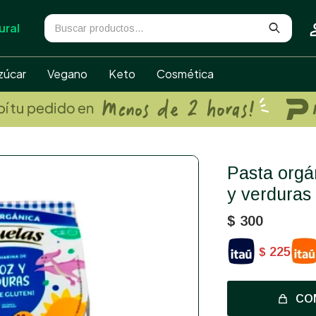
ural
zúcar
Vegano
Keto
Cosmética
Pasta orgánica de harina de arroz
y verduras
$
300
225
$
CO