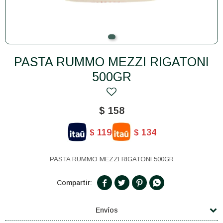
PASTA RUMMO MEZZI RIGATONI
500GR
$
158
119
134
$
$
PASTA RUMMO MEZZI RIGATONI 500GR




Envíos