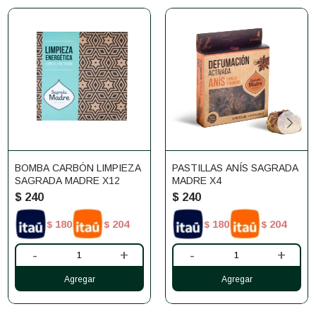
BOMBA CARBÓN LIMPIEZA
PASTILLAS ANÍS SAGRADA
SAGRADA MADRE X12
MADRE X4
$
240
$
240
180
204
180
204
$
$
$
$
-
+
-
+