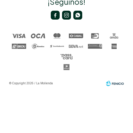
¡Seguinos!



© Copyright 2026 / La Molienda
Fenicio