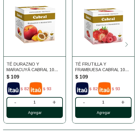
TÉ DURAZNO Y
TÉ FRUTILLA Y
MARACUYÁ CABRAL 10
FRAMBUESA CABRAL 10
UNIDADES
UNIDADES
$
109
$
109
82
93
82
93
$
$
$
$
-
+
-
+