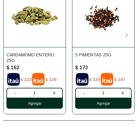
CARDAMOMO ENTERO
5 PIMIENTAS 25G
25G
$
162
$
173
122
138
130
147
$
$
$
$
-
+
-
+