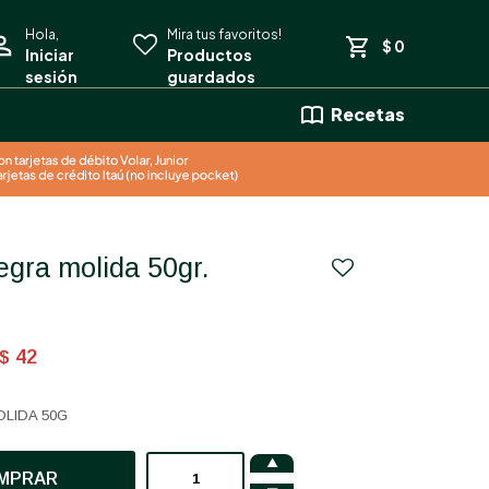
$
0
Recetas
negra molida 50gr.
42
$
OLIDA 50G

MPRAR