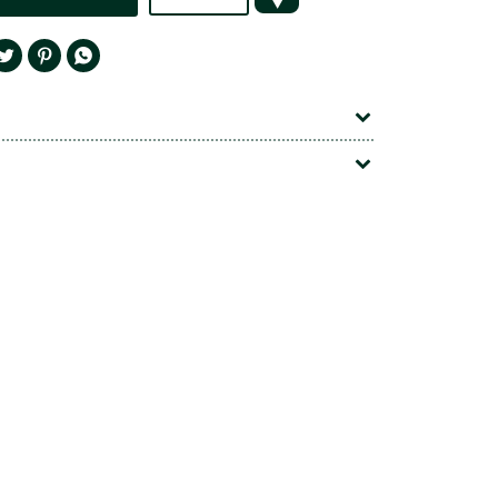



