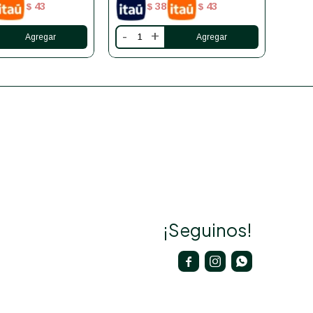
43
38
43
$
$
$
-
+
-
¡Seguinos!


