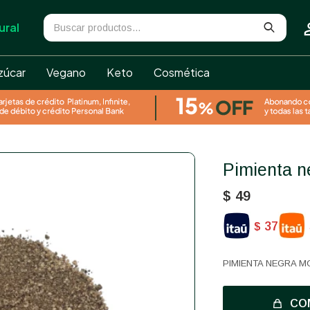
ural
zúcar
Vegano
Keto
Cosmética
Pimienta 
$
49
37
$
PIMIENTA NEGRA M
CO