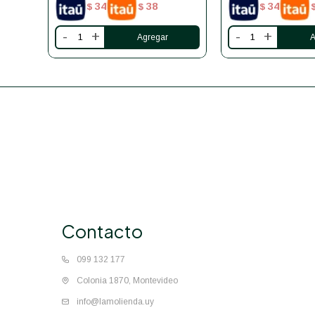
34
38
34
$
$
$
-
+
-
+
Contacto
099 132 177
Colonia 1870, Montevideo
info@lamolienda.uy