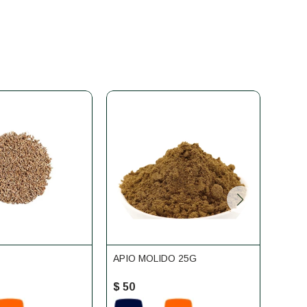
APIO MOLIDO 25G
PIME
$
50
$
56