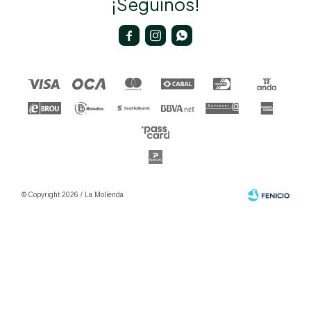
¡Seguinos!



© Copyright 2026 / La Molienda
Fenicio