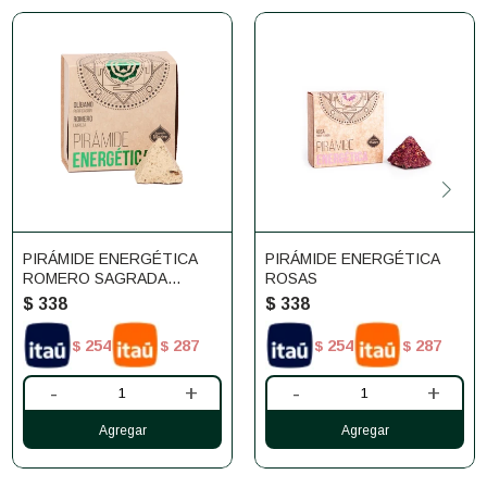
PIRÁMIDE ENERGÉTICA
PIRÁMIDE ENERGÉTICA
ROMERO SAGRADA
ROSAS
MADRE X4
$
338
$
338
254
287
254
287
$
$
$
$
-
+
-
+