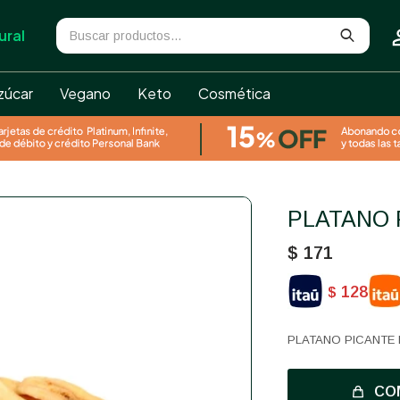
ural
zúcar
Vegano
Keto
Cosmética
PLATANO
$
171
128
$
PLATANO PICANTE 
CO