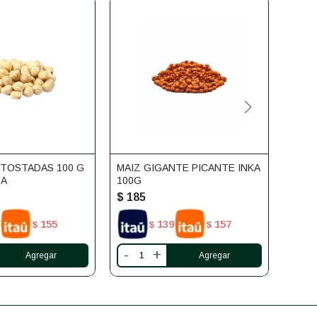
 TOSTADAS 100 G
MAIZ GIGANTE PICANTE INKA
CAST
DA
100G
$
185
$
22
155
139
157
$
$
$
-
+
-