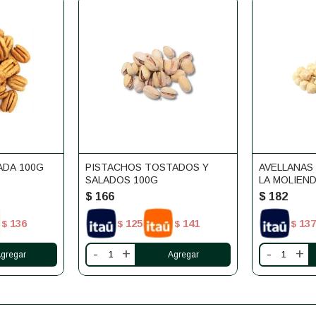
ADA 100G
PISTACHOS TOSTADOS Y
AVELLANAS
SALADOS 100G
LA MOLIEN
$
166
$
182
136
125
141
137
$
$
$
$
-
+
-
+