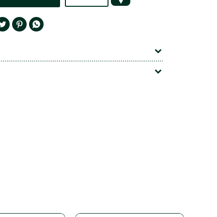



