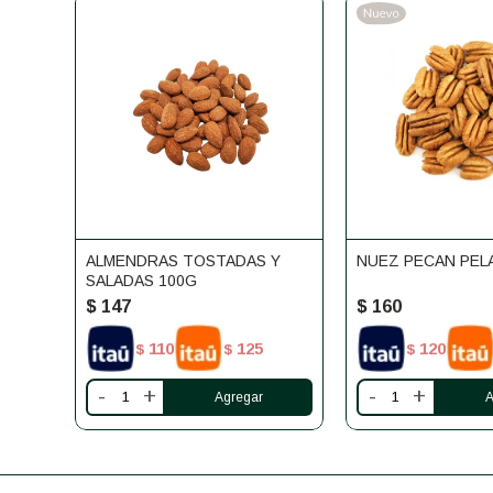
ALMENDRAS TOSTADAS Y
NUEZ PECAN PEL
SALADAS 100G
$
147
$
160
110
125
120
$
$
$
-
+
-
+