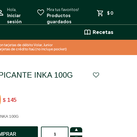
$
0
Recetas
 PICANTE INKA 100G
145
$
INKA 100G

MPRAR