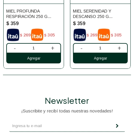
MIEL PROFUNDA
MIEL SERENIDAD Y
RESPIRACIÓN 250 G
DESCANSO 250 G
NECTÁREO
NECTÁREO
$
359
$
359
269
305
269
305
$
$
$
$
-
+
-
+
Newsletter
¡Suscribite y recibí todas nuestras novedades!