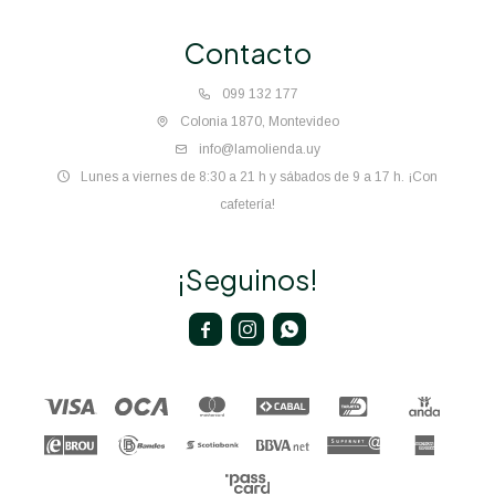
Contacto
099 132 177
Colonia 1870, Montevideo
info@lamolienda.uy
Lunes a viernes de 8:30 a 21 h y sábados de 9 a 17 h. ¡Con
cafetería!
¡Seguinos!


