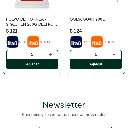
POLVO DE HORNEAR
GOMA GUAR 200G
S/GLUTEN 200G DELI FOR
LIFE
$
121
$
124
91
103
93
105
$
$
$
$
-
+
-
+
Newsletter
¡Suscribite y recibí todas nuestras novedades!