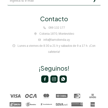
Contacto
099 132 177
Colonia 1870, Montevideo
info@lamolienda.uy
Lunes a viernes de 8:30 a 21 h y sábados de 9 a 17 h. ¡Con
cafetería!
¡Seguinos!


