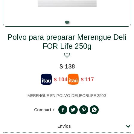
Polvo para preparar Merengue Deli
FOR Life 250g
$
138
104
117
$
$
MERENGUE EN POLVO DELIFORLIFE 250G




Envíos