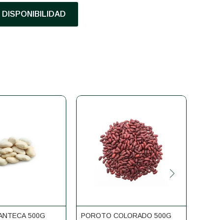
DISPONIBILIDAD
ANTECA 500G
POROTO COLORADO 500G
PORO