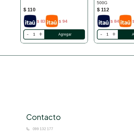
500G
$
110
$
112
83
94
84
$
$
$
-
+
-
+
Contacto
099 132 177