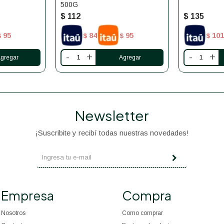
500G
$
112
$
135
95
84
95
101
$
$
$
$
-
+
-
+
Newsletter
¡Suscribite y recibí todas nuestras novedades!
Empresa
Compra
Nosotros
Como comprar