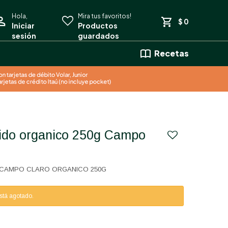
$
0
Recetas
CAMPO CLARO ORGANICO 250G
está agotado.