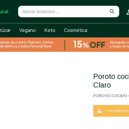
ural
zúcar
Vegano
Keto
Cosmética
Poroto cocido organico 250g Campo
Claro
POROTO COCIDO 
Este artículo 