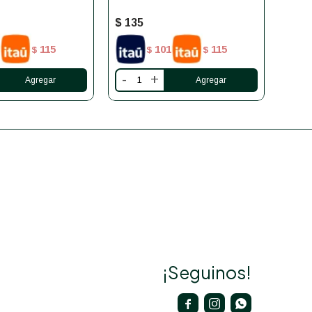
$
135
$
13
115
101
115
$
$
$
-
+
-
¡Seguinos!


